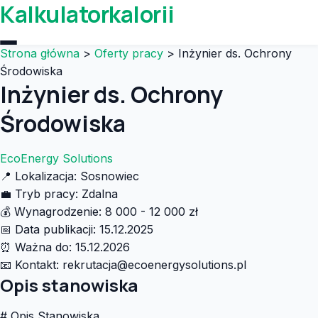
Kalkulatorkalorii
Strona główna
>
Oferty pracy
>
Inżynier ds. Ochrony
Środowiska
Inżynier ds. Ochrony
Środowiska
EcoEnergy Solutions
📍
Lokalizacja:
Sosnowiec
💼
Tryb pracy:
Zdalna
💰
Wynagrodzenie:
8 000 - 12 000 zł
📅
Data publikacji:
15.12.2025
⏰
Ważna do:
15.12.2026
📧
Kontakt:
rekrutacja@ecoenergysolutions.pl
Opis stanowiska
# Opis Stanowiska