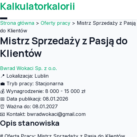
Kalkulatorkalorii
Strona główna
>
Oferty pracy
>
Mistrz Sprzedaży z Pasją
do Klientów
Mistrz Sprzedaży z Pasją do
Klientów
Bwrad Wokaci Sp. z o.o.
📍
Lokalizacja:
Lublin
💼
Tryb pracy:
Stacjonarna
💰
Wynagrodzenie:
8 000 - 15 000 zł
📅
Data publikacji:
08.01.2026
⏰
Ważna do:
08.01.2027
📧
Kontakt:
bwradwokaci@gmail.com
Opis stanowiska
# Oferta Pracy: Mistrz Sprzedaży z Pasją do Klientów