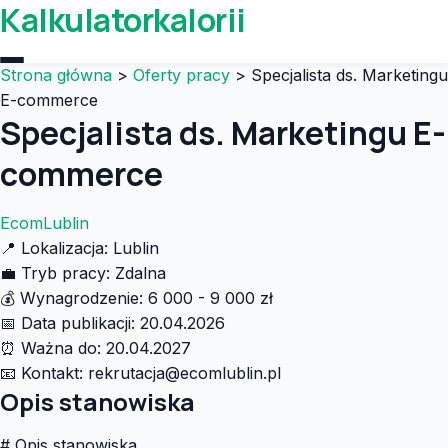
Kalkulatorkalorii
Strona główna
>
Oferty pracy
>
Specjalista ds. Marketingu
E-commerce
Specjalista ds. Marketingu E-
commerce
EcomLublin
📍
Lokalizacja:
Lublin
💼
Tryb pracy:
Zdalna
💰
Wynagrodzenie:
6 000 - 9 000 zł
📅
Data publikacji:
20.04.2026
⏰
Ważna do:
20.04.2027
📧
Kontakt:
rekrutacja@ecomlublin.pl
Opis stanowiska
# Opis stanowiska