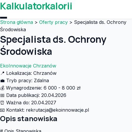
Kalkulatorkalorii
Strona główna
>
Oferty pracy
>
Specjalista ds. Ochrony
Środowiska
Specjalista ds. Ochrony
Środowiska
EkoInnowacje Chrzanów
📍
Lokalizacja:
Chrzanów
💼
Tryb pracy:
Zdalna
💰
Wynagrodzenie:
6 000 - 8 000 zł
📅
Data publikacji:
20.04.2026
⏰
Ważna do:
20.04.2027
📧
Kontakt:
rekrutacja@ekoinnowacje.pl
Opis stanowiska
# Opis Stanowiska