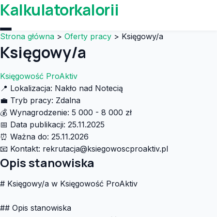
Kalkulatorkalorii
Strona główna
>
Oferty pracy
>
Księgowy/a
Księgowy/a
Księgowość ProAktiv
📍
Lokalizacja:
Nakło nad Notecią
💼
Tryb pracy:
Zdalna
💰
Wynagrodzenie:
5 000 - 8 000 zł
📅
Data publikacji:
25.11.2025
⏰
Ważna do:
25.11.2026
📧
Kontakt:
rekrutacja@ksiegowoscproaktiv.pl
Opis stanowiska
# Księgowy/a w Księgowość ProAktiv
## Opis stanowiska